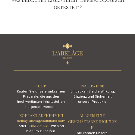
GETESTET"?
SHOP
NACHWEISE
Kaufen Sie unsere wirksamen
Entdecken Sie die Wirkung,
Präparate, die aus den
Effizienz und Sicherheit
hochwertigsten Inhaltsstoffen
unserer Produkte.
hergestellt werden.
KONTAKT AUFNEHMEN
ALLGEMEINE
GESCHÄFTSBEDINGUNGE
hello@labelagesolutions.com
oder
+38612927749
.
Wir sind
N
hier um zu helfen.
Sie können unsere